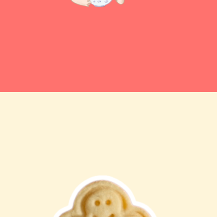
Ich
freue
mich
auf