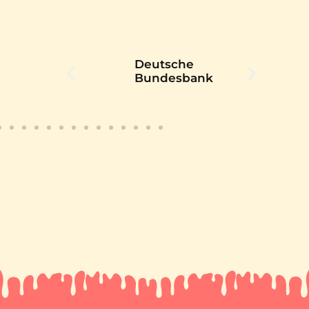
onghi
Deutsche
dm
schland
Bundesbank