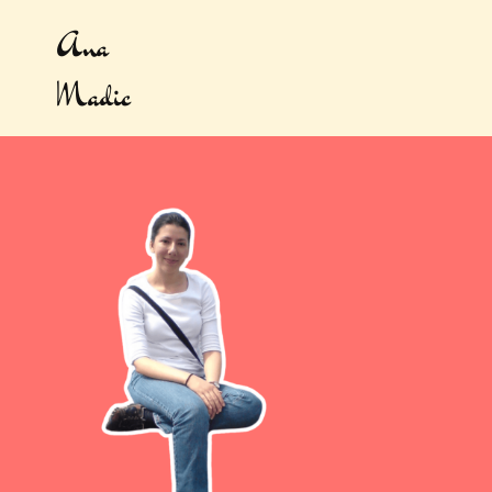
Ana
Madic