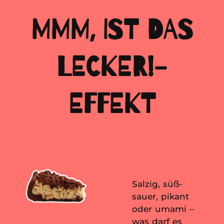
MMM, IST DAS
LECKER!-
EFFEKT
Salzig, süß-
sauer, pikant
oder umami –
was darf es