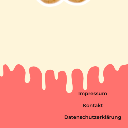
Happy
Naschen
und
bis
bald!
Impressum
Kontakt
Datenschutzerklärung